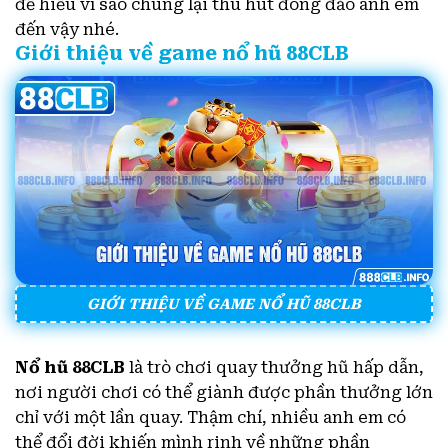
để hiểu vì sao chúng lại thu hút đông đảo anh em
đến vậy nhé.
Giới thiệu về game nổ hũ 88CLB
GIỚI THIỆU VỀ GAME NỔ HŨ 88CLB
Nổ hũ 88CLB
là trò chơi quay thưởng hũ hấp dẫn,
nơi người chơi có thể giành được phần thưởng lớn
chỉ với một lần quay. Thậm chí, nhiều anh em có
thể đổi đời khiến mình rinh về những phần