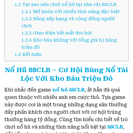
1.3
Tại sao nên chơi nổ hũ tại nhà cái 88CLB
1.3.1
Mở khóa với nhiều tính năng đặc biệt
1.3.2
Bảng xếp hạng và cộng đồng người
chơi
1.3.3
Giao diện bắt mắt thu hút
1.3.4
Kho báu khủng với tổng giá trị hàng
triệu đô
1.4
Kết luận
Nổ Hũ 88CLB – Cơ Hội Bùng Nổ Tài
Lộc Với Kho Báu Triệu Đô
Khi nhắc đến game
nổ hũ 88CLB
, ắt hẳn đã quá
quen thuộc với nhiều anh em cược thủ. Tựa game
này được coi là một trong những dạng săn thưởng
đầy phấn khích cho người chơi với cơ hội trúng
thưởng hàng tỷ đồng. Cùng tìm hiểu chi tiết về trò
chơi nổ hũ và những tính năng nổi bật tại
88CLB
,