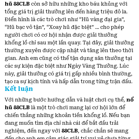
hũ 88CLB
còn sở hữu những kho báu khủng với
tổng giá trị giải thưởng lên đến hàng triệu đô la.
Điển hình là các trò chơi như “Hũ vàng đại gia”,
“Hũ bạc vô tận”, “Xoay hũ đặc biệt” … cho phép
người chơi có cơ hội nhận được giải thưởng
khổng lồ chỉ sau một lần quay.
Tại đây, giải thưởng
thường xuyên được cập nhật và tăng lên theo thời
gian. Anh em cũng có thể tận dụng săn thưởng tại
các sự kiện đặc biệt như Ngày Vàng Thưởng. Lúc
này, giải thưởng có giá trị gấp nhiều bình thường,
tạo ra sự kịch tính và hấp dẫn trong từng trận đấu.
Kết luận
Với những bước hướng dẫn và luật chơi cụ thể,
nổ
hũ 88CLB
là một trò chơi mang lại cơ hội lớn để
chiến thắng những khoản tiền khổng lồ. Nếu bạn
đang muốn tìm địa chỉ nhà cái để bắt đầu trải
nghiệm, đến ngay với
88CLB
, chắc chắn sẽ mang
đến cho anh em cảm giác giải trí vui vẻ chưa từng