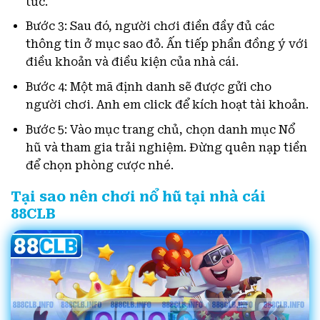
tức.
Bước 3: Sau đó, người chơi điền đầy đủ các
thông tin ở mục sao đỏ. Ấn tiếp phần đồng ý với
điều khoản và điều kiện của nhà cái.
Bước 4: Một mã định danh sẽ được gửi cho
người chơi. Anh em click để kích hoạt tài khoản.
Bước 5: Vào mục trang chủ, chọn danh mục Nổ
hũ và tham gia trải nghiệm. Đừng quên nạp tiền
để chọn phòng cược nhé.
Tại sao nên chơi nổ hũ tại nhà cái
88CLB