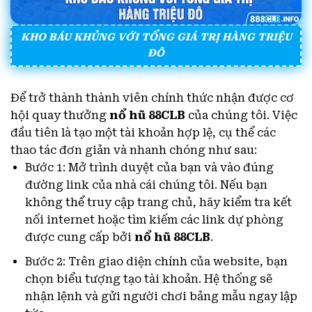
KHO BÁU KHỦNG VỚI TỔNG GIÁ TRỊ HÀNG TRIỆU
ĐÔ
Để trở thành thành viên chính thức nhận được cơ
hội quay thưởng
nổ hũ 88CLB
của chúng tôi. Việc
đầu tiên là tạo một tài khoản hợp lệ, cụ thể các
thao tác đơn giản và nhanh chóng như sau:
Bước 1: Mở trình duyệt của bạn và vào đúng
đường link của nhà cái chúng tôi. Nếu bạn
không thể truy cập trang chủ, hãy kiểm tra kết
nối internet hoặc tìm kiếm các link dự phòng
được cung cấp bởi
nổ hũ 88CLB
.
Bước 2: Trên giao diện chính của website, bạn
chọn biểu tượng tạo tài khoản. Hệ thống sẽ
nhận lệnh và gửi người chơi bảng mẫu ngay lập