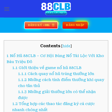
Chuyển
đến
nội
dung
ĐĂNG KÝ +88K
ĐĂNG NHẬP
Contents
[
hide
]
1
Nổ Hũ 88CLB – Cơ Hội Bùng Nổ Tài Lộc Với Kho
Báu Triệu Đô
1.1
Giới thiệu về game nổ hũ 88CLB
1.1.1
Cách quay nổ hũ trúng thưởng lớn
1.1.2
Những cách tính điểm thưởng khi quay
cho tân thủ
1.1.3
Những giải thưởng lớn có thể nhận
được
1.2
Tổng hợp các thao tác đăng ký cá cược
nhanh chóng nhất