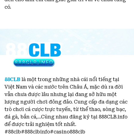
có.
88CLB
là một trong những nhà cái nổi tiếng tại
Việt Nam và các nước trên Châu Á, mặc dù ra đời
vẫn chưa được lâu nhưng lại đang sở hữu một
lượng người chơi đông đảo. Cung cấp đa dạng các
trò chơi cá cược trực tuyến, từ thể thao, sòng bạc,
đá gà, bắn cá,...Cùng nhau đăng ký tại 888CLB.info
để được trải nghiệm tốt nhất.
#88clb#888clbinfo#casino888clb