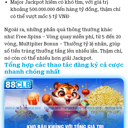
Major Jackpot hiếm có khó tìm, với giá trị
khoảng 500.000.000 đến hàng tỷ đồng, thậm chí
có thể vượt mốc 5 tỷ VNĐ
Ngoài ra, những phần quà thông thường khác
như: Free Spins – Vòng quay miễn phí, từ 5 đến 20
vòng, Multiplier Bonus – Thưởng tỷ lệ nhân, giúp
số tiền trúng thưởng tầng lên nhiều lần. Thậm chí,
nó còn có thể nhiều hơn giải Jackpot.
Tổng hợp các thao tác đăng ký cá cược
nhanh chóng nhất