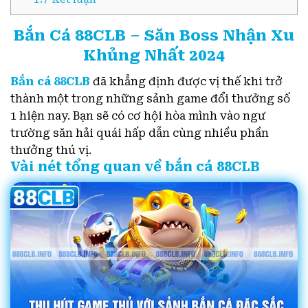
Bắn Cá 88CLB – Săn Boss Nhận Xu
Khủng Nhất 2024
Bắn cá 88CLB
đã khẳng định được vị thế khi trở
thành một trong những sảnh game đổi thưởng số
1 hiện nay. Bạn sẽ có cơ hội hòa mình vào ngư
trường săn hải quái hấp dẫn cùng nhiều phần
thưởng thú vị.
Vài nét tổng quan về bắn cá 88CLB