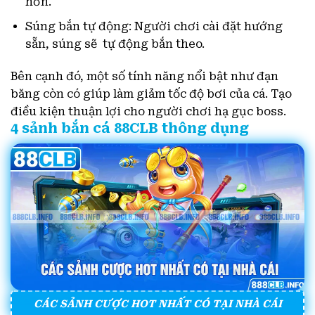
hơn.
Súng bắn tự động: Người chơi cài đặt hướng
sẵn, súng sẽ tự động bắn theo.
Bên cạnh đó, một số tính năng nổi bật như đạn
băng còn có giúp làm giảm tốc độ bơi của cá. Tạo
điều kiện thuận lợi cho người chơi hạ gục boss.
4 sảnh bắn cá 88CLB thông dụng
CÁC SẢNH CƯỢC HOT NHẤT CÓ TẠI NHÀ CÁI