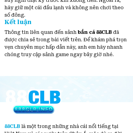
suy nghĩ thật kỹ trước khi xuống tiền. Ngoài ra,
hãy giữ một cái đầu lạnh và không nên chơi theo
số đông.
Kết luận
Thông tin liên quan đến sảnh
bắn cá 88CLB
đã
được chia sẻ trong bài viết trên. Để khám phá trọn
vẹn chuyên mục hấp dẫn này, anh em hãy nhanh
chóng truy cập sảnh game ngay bây giờ nhé.
88CLB
là một trong những nhà cái nổi tiếng tại