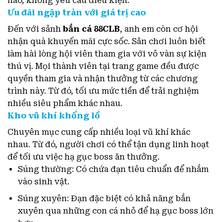
nào, không yêu cầu điều kiện.
Ưu đãi ngập tràn với giá trị cao
Đến với sảnh
bắn cá 88CLB
, anh em còn cơ hội
nhận quà khuyến mãi cực sốc. Sân chơi luôn biết
làm hài lòng hội viên tham gia với vô vàn sự kiện
thú vị.
Mọi thành viên tại trang game đều được
quyền tham gia và nhận thưởng từ các chương
trình này. Từ đó, tối ưu mức tiền để trải nghiệm
nhiều siêu phẩm khác nhau.
Kho vũ khí khổng lồ
Chuyên mục cung cấp nhiều loại vũ khí khác
nhau. Từ đó, người chơi có thể tận dụng linh hoạt
để tối ưu việc hạ gục boss ăn thưởng.
Súng thường: Có chứa đạn tiêu chuẩn để nhắm
vào sinh vật.
Súng xuyên: Đạn đặc biệt có khả năng bắn
xuyên qua những con cá nhỏ để hạ gục boss lớn