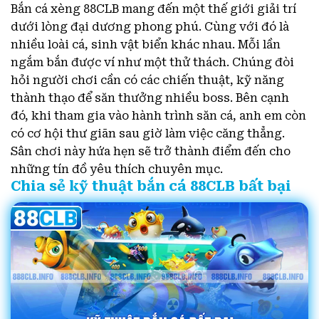
Bắn cá xèng 88CLB mang đến một thế giới giải trí
dưới lòng đại dương phong phú. Cùng với đó là
nhiều loài cá, sinh vật biển khác nhau. Mỗi lần
ngắm bắn được ví như một thử thách. Chúng đòi
hỏi người chơi cần có các chiến thuật, kỹ năng
thành thạo để săn thưởng nhiều boss.
Bên cạnh
đó, khi tham gia vào hành trình săn cá, anh em còn
có cơ hội thư giãn sau giờ làm việc căng thẳng.
Sân chơi này hứa hẹn sẽ trở thành điểm đến cho
những tín đồ yêu thích chuyên mục.
Chia sẻ kỹ thuật bắn cá 88CLB bất bại