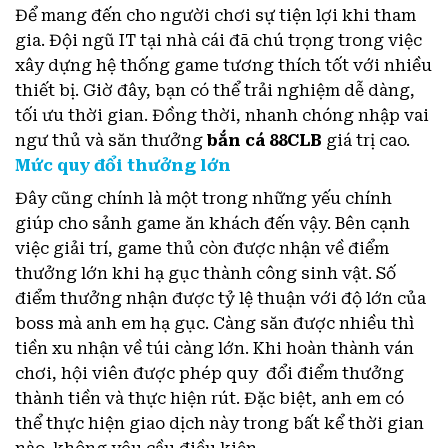
Để mang đến cho người chơi sự tiện lợi khi tham
gia. Đội ngũ IT tại nhà cái đã chú trọng trong việc
xây dựng hệ thống game tương thích tốt với nhiều
thiết bị.
Giờ đây, bạn có thể trải nghiệm dễ dàng,
tối ưu thời gian. Đồng thời, nhanh chóng nhập vai
ngư thủ và săn thưởng
bắn cá 88CLB
giá trị cao.
Mức quy đổi thưởng lớn
Đây cũng chính là một trong những yếu chính
giúp cho sảnh game ăn khách đến vậy. Bên cạnh
việc giải trí, game thủ còn được nhận về điểm
thưởng lớn khi hạ gục thành công sinh vật.
Số
điểm thưởng nhận được tỷ lệ thuận với độ lớn của
boss mà anh em hạ gục. Càng săn được nhiều thì
tiền xu nhận về túi càng lớn.
Khi hoàn thành ván
chơi, hội viên được phép quy đổi điểm thưởng
thành tiền và thực hiện rút. Đặc biệt, anh em có
thể thực hiện giao dịch này trong bất kể thời gian