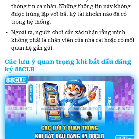
thông tin cá nhân. Những thông tin này không
được trùng lặp với bất kỳ tài khoản nào đã có
trong hệ thống.
Ngoài ra, người chơi cần xác nhận rằng mình
không phải là nhân viên của nhà cái hoặc có mối
quan hệ gần gũi.
Các lưu ý quan trọng khi bắt đầu đăng
ký 88CLB