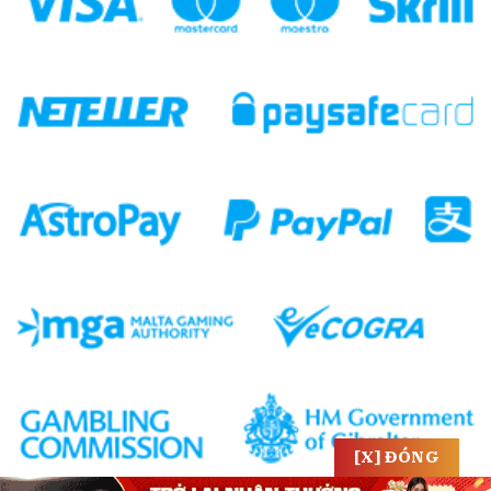
[X] ĐÓNG