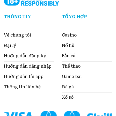
THÔNG TIN
TỔNG HỢP
Về chúng tôi
Casino
Đại lý
Nổ hũ
Hướng dẫn đăng ký
Bắn cá
Hướng dẫn đăng nhập
Thể thao
Hướng dẫn tải app
Game bài
Thông tin liên hệ
Đá gà
Xổ số