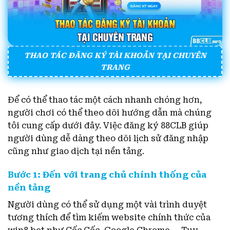
THAO TÁC ĐĂNG KÝ TÀI KHOẢN TẠI CHUYÊN
TRANG
Để có thể thao tác một cách nhanh chóng hơn,
người chơi có thể theo dõi hướng dẫn mà chúng
tôi cung cấp dưới đây. Việc đăng ký 88CLB giúp
người dùng dễ dàng theo dõi lịch sử đăng nhập
cũng như giao dịch tại nền tảng.
Bước 1: Đến với trang chủ chính thống của
nền tảng
Người dùng có thể sử dụng một vài trình duyệt
tương thích để tìm kiếm website chính thức của