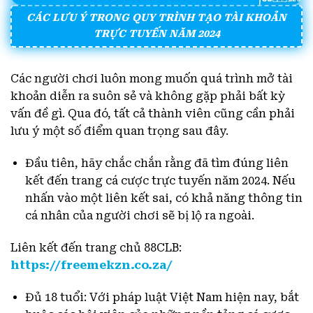
CÁC LƯU Ý TRONG QUY TRÌNH TẠO TÀI KHOẢN
TRỰC TUYẾN NĂM 2024
Các người chơi luôn mong muốn quá trình mở tài
khoản diễn ra suôn sẻ và không gặp phải bất kỳ
vấn đề gì. Qua đó, tất cả thành viên cũng cần phải
lưu ý một số điểm quan trọng sau đây.
Đầu tiên, hãy chắc chắn rằng đã tìm đúng liên
kết đến trang cá cược trực tuyến năm 2024. Nếu
nhấn vào một liên kết sai, có khả năng thông tin
cá nhân của người chơi sẽ bị lộ ra ngoài.
Liên kết đến trang chủ 88CLB:
https://freemekzn.co.za/
Đủ 18 tuổi: Với pháp luật Việt Nam hiện nay, bắt