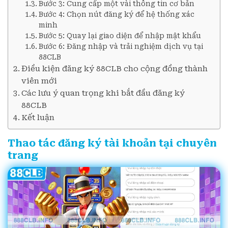
Bước 3: Cung cấp một vài thông tin cơ bản
Bước 4: Chọn nút đăng ký để hệ thống xác
minh
Bước 5: Quay lại giao diện để nhập mật khẩu
Bước 6: Đăng nhập và trải nghiệm dịch vụ tại
88CLB
Điều kiện đăng ký 88CLB cho cộng đồng thành
viên mới
Các lưu ý quan trọng khi bắt đầu đăng ký
88CLB
Kết luận
Thao tác đăng ký tài khoản tại chuyên
trang